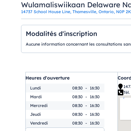
Wulamaliswiikaan Delaware Na
14737 School House Line, Thamesville, Ontario, N0P 2
Modalités d'inscription
Aucune information concernant les consultations sans
Heures d'ouverture
Coor
147
Lundi
08:30
-
16:30
Tél. 
Mardi
08:30
-
16:30
Mercredi
08:30
-
16:30
Jeudi
08:30
-
16:30
Vendredi
08:30
-
16:30