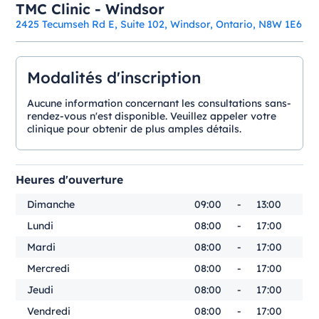
TMC Clinic - Windsor
2425 Tecumseh Rd E, Suite 102, Windsor, Ontario, N8W 1E6
Modalités d'inscription
Aucune information concernant les consultations sans-
rendez-vous n'est disponible. Veuillez appeler votre
clinique pour obtenir de plus amples détails.
Heures d'ouverture
Dimanche
09:00
-
13:00
Lundi
08:00
-
17:00
Mardi
08:00
-
17:00
Mercredi
08:00
-
17:00
Jeudi
08:00
-
17:00
Vendredi
08:00
-
17:00