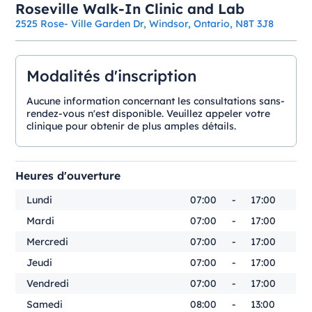
Roseville Walk-In Clinic and Lab
2525 Rose- Ville Garden Dr, Windsor, Ontario, N8T 3J8
Modalités d'inscription
Aucune information concernant les consultations sans-
rendez-vous n'est disponible. Veuillez appeler votre
clinique pour obtenir de plus amples détails.
Heures d'ouverture
Lundi
07:00
-
17:00
Mardi
07:00
-
17:00
Mercredi
07:00
-
17:00
Jeudi
07:00
-
17:00
Vendredi
07:00
-
17:00
Samedi
08:00
-
13:00