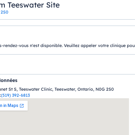
m Teeswater Site
G 2S0
-rendez-vous n'est disponible. Veuillez appeler votre clinique pou
données
anet St S, Teeswater Clinic, Teeswater, Ontario, N0G 2S0
:
(519) 392-6813