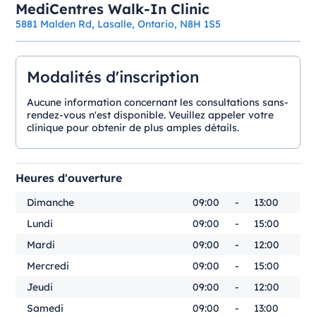
MediCentres Walk-In Clinic
5881 Malden Rd, Lasalle, Ontario, N8H 1S5
Modalités d'inscription
Aucune information concernant les consultations sans-
rendez-vous n'est disponible. Veuillez appeler votre
clinique pour obtenir de plus amples détails.
Heures d'ouverture
Dimanche
09:00
-
13:00
Lundi
09:00
-
15:00
Mardi
09:00
-
12:00
Mercredi
09:00
-
15:00
Jeudi
09:00
-
12:00
Samedi
09:00
-
13:00