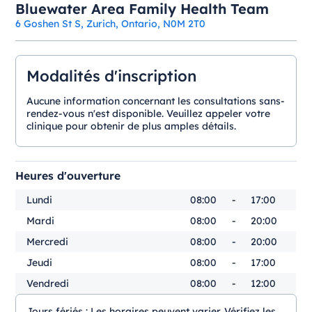
Bluewater Area Family Health Team
6 Goshen St S, Zurich, Ontario, N0M 2T0
Modalités d'inscription
Aucune information concernant les consultations sans-
rendez-vous n'est disponible. Veuillez appeler votre
clinique pour obtenir de plus amples détails.
Heures d'ouverture
Lundi
08:00
-
17:00
Mardi
08:00
-
20:00
Mercredi
08:00
-
20:00
Jeudi
08:00
-
17:00
Vendredi
08:00
-
12:00
Jours fériés :
Les horaires peuvent varier. Vérifiez les