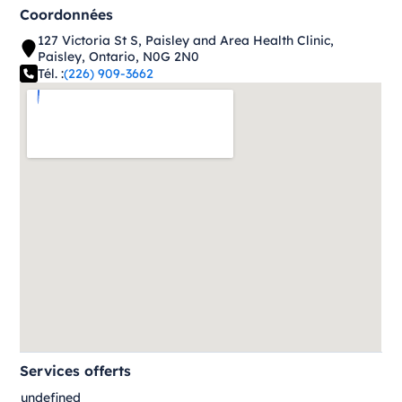
Coordonnées
127 Victoria St S, Paisley and Area Health Clinic,
Paisley, Ontario, N0G 2N0
Tél. :
(226) 909-3662
Services offerts
undefined